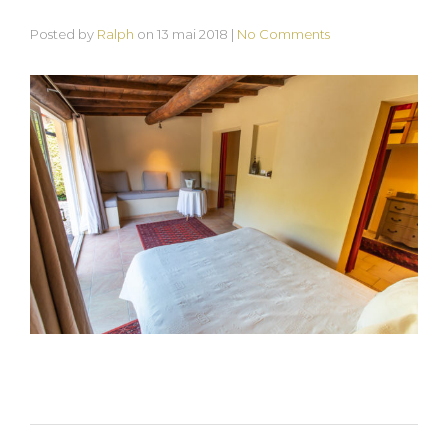
Posted by
Ralph
on
13 mai 2018
|
No Comments