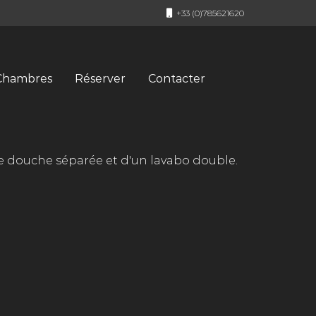
+33 (0)785621620
Chambres
Réserver
Contacter
ne douche séparée et d'un lavabo double.