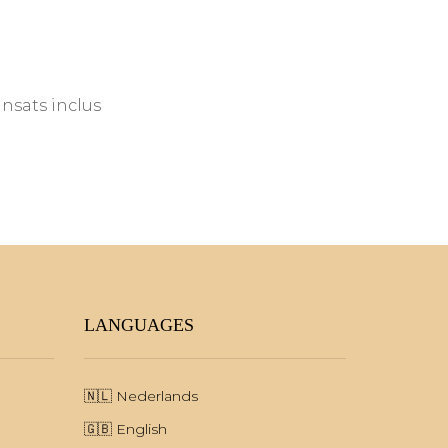
ansats inclus
LANGUAGES
🇳🇱
Nederlands
🇬🇧
English