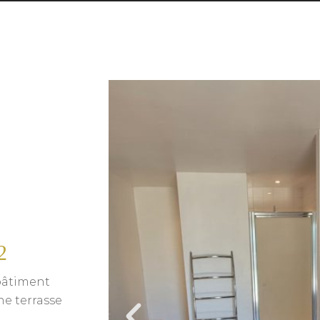
2
bâtiment
ne terrasse