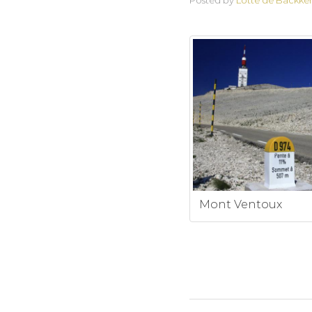
Posted by
Lotte de Backke
Mont Ventoux